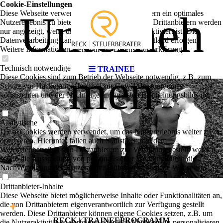
Cookie-Einstellungen
Unterneh
Diese Webseite verwendet Cookies, um Besuchern ein optimales
Nutzererlebnis zu bieten. Bestimmte Inhalte von Drittanbietern werden
nur angezeigt, wenn die entsprechende Option aktiviert ist. Die
Datenverarbeitung kann dann auch in einem Drittland erfolgen.
Weitere Informationen hierzu in der Datenschutzerklärung.
Technisch notwendige
men
TRAINEE
Diese Cookies sind zum Betrieb der Webseite notwendig, z.B. zum
Schutz vor Hackerangriffen und zur Gewährleistung eines
konsistenten und der Nachfrage angepassten Erscheinungsbilds der
Seite.
Analytische
Diese Cookies werden verwendet, um das Nutzererlebnis weiter zu
optimieren. Hierunter fallen auch Statistiken, die dem
Webseitenbetreiber von Drittanbietern zur Verfügung gestellt werden,
sowie die Ausspielung von personalisierter Werbung durch die
Nachverfolgung der Nutzeraktivität über verschiedene Webseiten.
Drittanbieter-Inhalte
Diese Webseite bietet möglicherweise Inhalte oder Funktionalitäten an,
die von Drittanbietern eigenverantwortlich zur Verfügung gestellt
werden. Diese Drittanbieter können eigene Cookies setzen, z.B. um
RECK | TRAINEEPROGRAMM
die Nutzeraktivität zu verfolgen oder ihre Angebote zu personalisieren