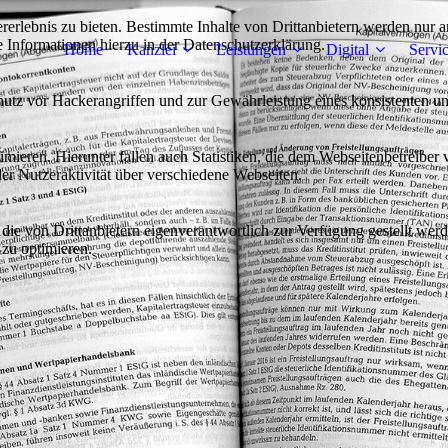
lebnis zu bieten. Bestimmte Inhalte von Drittanbietern werden nur ang
e Informationen hierzu in der Datenschutzerklärung.
Home
Kanzlei
Leistungen
Digital
Servi
utz vor Hackerangriffen und zur Gewährleistung eines konsistenten un
ieren. Hierunter fallen auch Statistiken, die dem Webseitenbetreiber v
r Nutzeraktivität über verschiedene Webseiten.
 die von Drittanbietern eigenverantwortlich zur Verfügung gestellt wer
 zu optimieren.