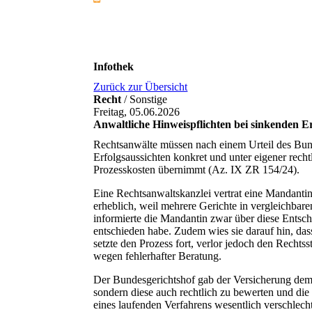
Infothek
Zurück zur Übersicht
Recht
/ Sonstige
Freitag, 05.06.2026
Anwaltliche Hinweispflichten bei sinkenden Erf
Rechtsanwälte müssen nach einem Urteil des Bund
Erfolgsaussichten konkret und unter eigener rech
Prozesskosten übernimmt (Az. IX ZR 154/24).
Eine Rechtsanwaltskanzlei vertrat eine Mandanti
erheblich, weil mehrere Gerichte in vergleichbar
informierte die Mandantin zwar über diese Entsch
entschieden habe. Zudem wies sie darauf hin, d
setzte den Prozess fort, verlor jedoch den Rechts
wegen fehlerhafter Beratung.
Der Bundesgerichtshof gab der Versicherung dem 
sondern diese auch rechtlich zu bewerten und die 
eines laufenden Verfahrens wesentlich verschlecht