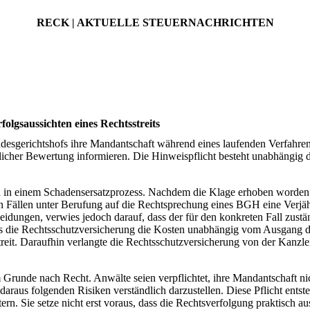
RECK | AKTUELLE STEUERNACHRICHTEN
olgsaussichten eines Rechtsstreits
esgerichtshofs ihre Mandantschaft während eines laufenden Verfahren
tlicher Bewertung informieren. Die Hinweispflicht besteht unabhängig 
n in einem Schadensersatzprozess. Nachdem die Klage erhoben worden w
en Fällen unter Berufung auf die Rechtsprechung eines
BGH
eine Verjä
eidungen, verwies jedoch darauf, dass der für den konkreten Fall zust
ass die Rechtsschutzversicherung die Kosten unabhängig vom Ausgang 
streit. Daraufhin verlangte die Rechtsschutzversicherung von der Kanzl
Grunde nach Recht. Anwälte seien verpflichtet, ihre Mandantschaft ni
daraus folgenden Risiken verständlich darzustellen. Diese Pflicht entst
ern. Sie setze nicht erst voraus, dass die Rechtsverfolgung praktisch 