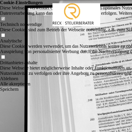
Cookie-Einstellungen
Diese Webseite verwendet Cookies, um Besuchern ein optimales Nutzerer
Datenverarbeitung kann dann auch in einem Drittland erfolgen. Weiter
Technisch notwendige
Diese Cookies sind zum Betrieb der Webseite notwendig, z.B. zum Sch
Analytische
Diese Cookies werden verwendet, um das Nutzererlebnis weiter zu optim
Ausspielung von personalisierter Werbung durch die Nachverfolgung de
Drittanbieter-Inhalte
Diese Webseite bietet möglicherweise Inhalte oder Funktionalitäten an,
Nutzeraktivität zu verfolgen oder ihre Angebote zu personalisieren und
Ablehnen
Alle akzeptieren
Speichern