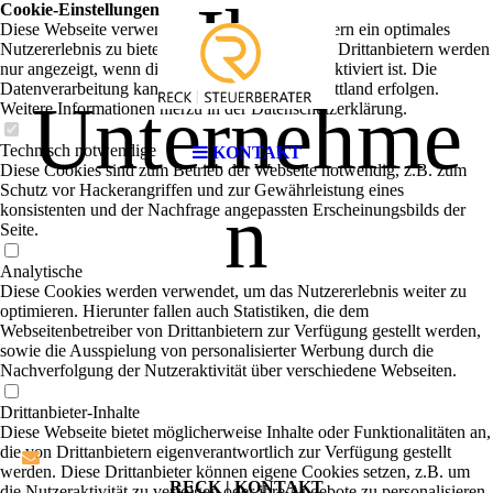
Ihr
Cookie-Einstellungen
Diese Webseite verwendet Cookies, um Besuchern ein optimales
Nutzererlebnis zu bieten. Bestimmte Inhalte von Drittanbietern werden
nur angezeigt, wenn die entsprechende Option aktiviert ist. Die
Datenverarbeitung kann dann auch in einem Drittland erfolgen.
Unternehme
Weitere Informationen hierzu in der Datenschutzerklärung.
Technisch notwendige
KONTAKT
Diese Cookies sind zum Betrieb der Webseite notwendig, z.B. zum
Schutz vor Hackerangriffen und zur Gewährleistung eines
n
konsistenten und der Nachfrage angepassten Erscheinungsbilds der
Seite.
Analytische
Diese Cookies werden verwendet, um das Nutzererlebnis weiter zu
optimieren. Hierunter fallen auch Statistiken, die dem
Webseitenbetreiber von Drittanbietern zur Verfügung gestellt werden,
sowie die Ausspielung von personalisierter Werbung durch die
Nachverfolgung der Nutzeraktivität über verschiedene Webseiten.
Drittanbieter-Inhalte
Diese Webseite bietet möglicherweise Inhalte oder Funktionalitäten an,
die von Drittanbietern eigenverantwortlich zur Verfügung gestellt
werden. Diese Drittanbieter können eigene Cookies setzen, z.B. um
RECK | KONTAKT
die Nutzeraktivität zu verfolgen oder ihre Angebote zu personalisieren