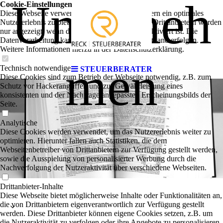
Unterneh
Cookie-Einstellungen
Diese Webseite verwendet Cookies, um Besuchern ein optimales
Nutzererlebnis zu bieten. Bestimmte Inhalte von Drittanbietern werden
nur angezeigt, wenn die entsprechende Option aktiviert ist. Die
Datenverarbeitung kann dann auch in einem Drittland erfolgen.
Weitere Informationen hierzu in der Datenschutzerklärung.
men
Technisch notwendige
STEUERBERATER
Diese Cookies sind zum Betrieb der Webseite notwendig, z.B. zum
Schutz vor Hackerangriffen und zur Gewährleistung eines
konsistenten und der Nachfrage angepassten Erscheinungsbilds der
Seite.
Analytische
Diese Cookies werden verwendet, um das Nutzererlebnis weiter zu
optimieren. Hierunter fallen auch Statistiken, die dem
Webseitenbetreiber von Drittanbietern zur Verfügung gestellt werden,
sowie die Ausspielung von personalisierter Werbung durch die
Nachverfolgung der Nutzeraktivität über verschiedene Webseiten.
Drittanbieter-Inhalte
Diese Webseite bietet möglicherweise Inhalte oder Funktionalitäten an,
die von Drittanbietern eigenverantwortlich zur Verfügung gestellt
werden. Diese Drittanbieter können eigene Cookies setzen, z.B. um
die Nutzeraktivität zu verfolgen oder ihre Angebote zu personalisieren