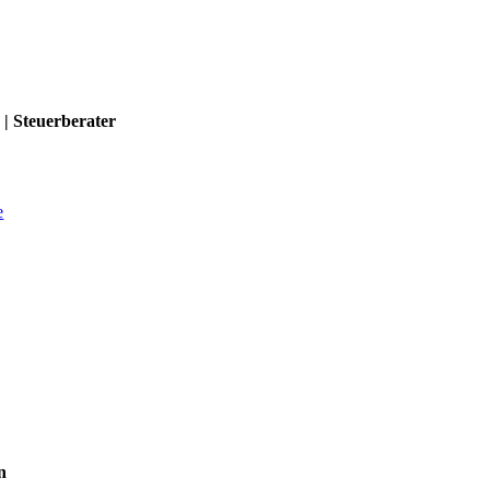
 | Steuerberater
e
n