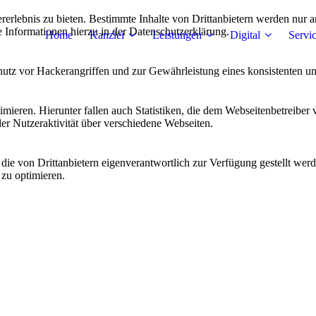
lebnis zu bieten. Bestimmte Inhalte von Drittanbietern werden nur ang
e Informationen hierzu in der Datenschutzerklärung.
Home
Kanzlei
Leistungen
Digital
Servi
utz vor Hackerangriffen und zur Gewährleistung eines konsistenten un
ieren. Hierunter fallen auch Statistiken, die dem Webseitenbetreiber v
r Nutzeraktivität über verschiedene Webseiten.
 die von Drittanbietern eigenverantwortlich zur Verfügung gestellt wer
 zu optimieren.